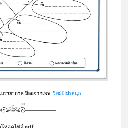
*
ั้นบรรยากาศ สื่ออจากเพจ
วิทย์Kidsสนุก
*
วโหลดไฟล์ pdf