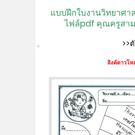
แบบฝึกใบงานวิทยาศาสต
ไฟล์pdf คุณครูสาม
>>ต
*
ลิงค์ดาวโหล
*