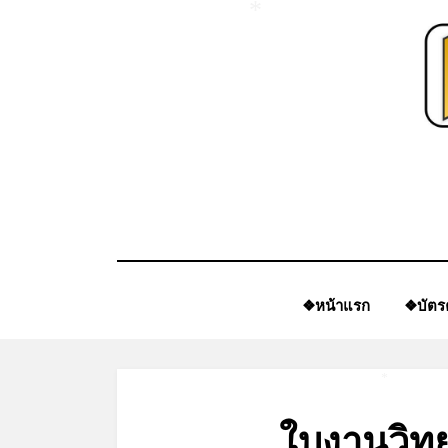
Skip
*
to
content
❖หน้าแรก
❖บัตร
*
ใบงานวิทย