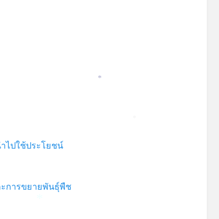
*
*
นำไปใช้ประโยชน์
ะการขยายพันธุ์พืช
*