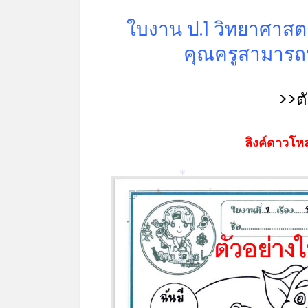
ใบงาน ป.1 วิทยาศาสตร
คุณครูสามารถน
>>ต
ลิงค์ดาวโหล
*
*
*