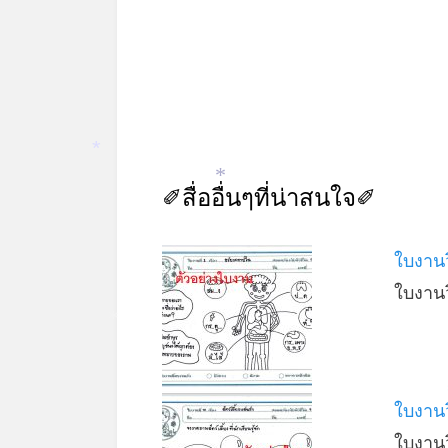
*
✐สื่ออื่นๆที่น่าสนใจ✐
*
ใบงานว
ใบงาน
*
ใบงานว
ใบงาน