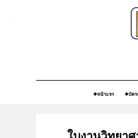
Skip
to
content
*
❖หน้าแรก
❖บัตร
ใบงานวิทยาศา