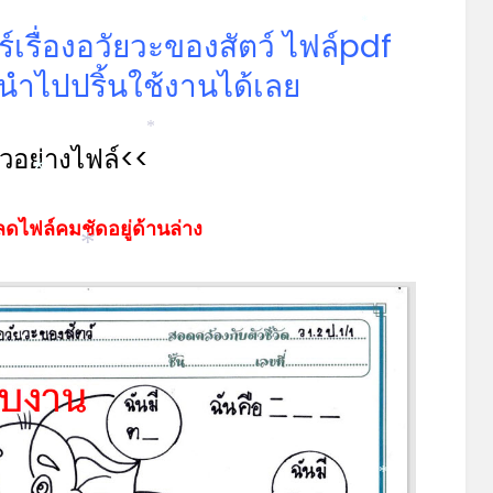
์เรื่องอวัยวะของสัตว์ ไฟล์pdf
*
ำไปปริ้นใช้งานได้เลย
ัวอย่างไฟล์<<
*
*
ดไฟล์คมชัดอยู่ด้านล่าง
*