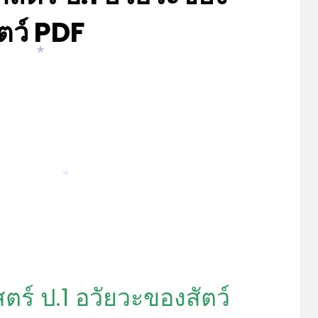
ัตว์ PDF
Posted
by
มิถุนายน 4, 2023
admin
*
on
*
ร์ ป.1 อวัยวะของสัตว์
*