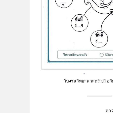
ใบงานวิทยาศาสตร์ ป.1 อว
*
ดาว