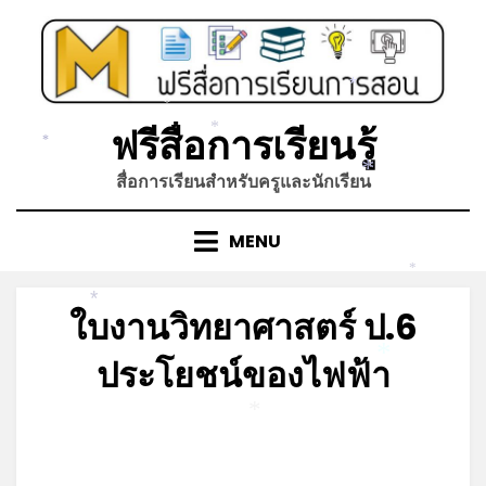
Skip
to
content
*
*
*
ฟรีสื่อการเรียนรู้
*
*
สื่อการเรียนสำหรับครูและนักเรียน
*
MENU
*
*
ใบงานวิทยาศาสตร์ ป.6
ประโยชน์ของไฟฟ้า
*
Posted
by
มิถุนายน 12, 2023
admin
*
on