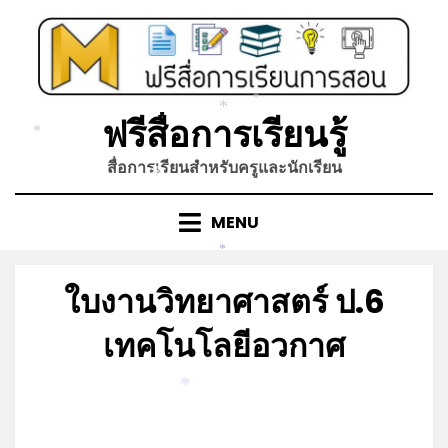
Skip
to
content
*
*
ฟรีสื่อการเรียนรู้
*
สื่อการเรียนสำหรับครูและนักเรียน
*
MENU
*
ใบงานวิทยาศาสตร์ ป.6
เทคโนโลยีอวกาศ
Posted
by
มิถุนายน 12, 2023
admin
*
on