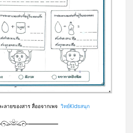
*
*
รละลายของสาร สื่ออจากเพจ
วิทย์Kidsสนุก