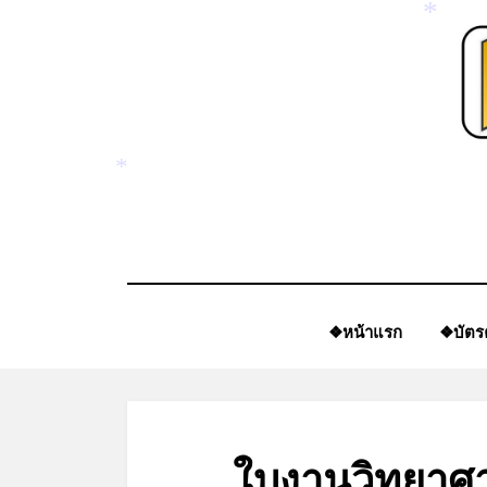
Skip
to
*
content
*
❖หน้าแรก
❖บัตร
ใบงานวิทยาศา