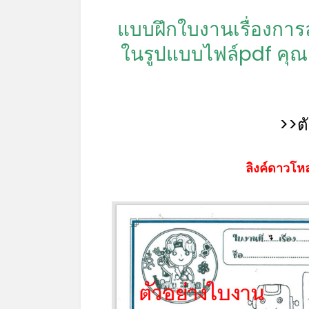
แบบฝึกใบงานเรื่องกา
ในรูปแบบไฟล์pdf คุณ
>>ต
ลิงค์ดาวโหล