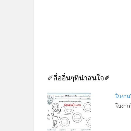
✐สื่ออื่นๆที่น่าสนใจ✐
ใบงานว
ใบงาน