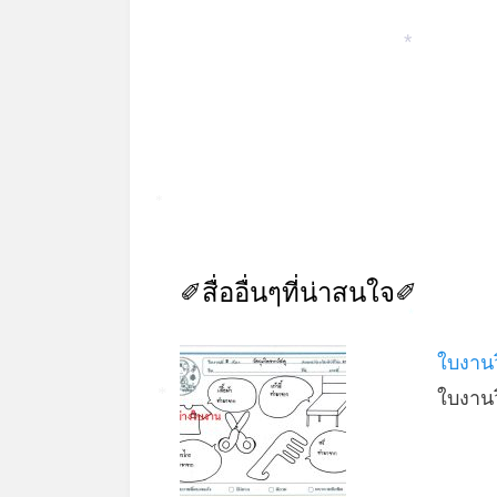
*
*
✐สื่ออื่นๆที่น่าสนใจ✐
*
ใบงานว
ใบงาน
*