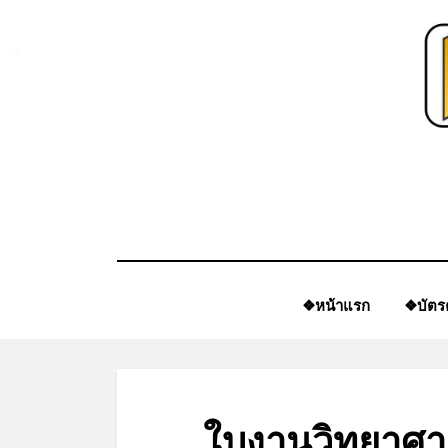
Skip
to
content
*
❖หน้าแรก
❖บัตร
ใบงานวิทยาศาส