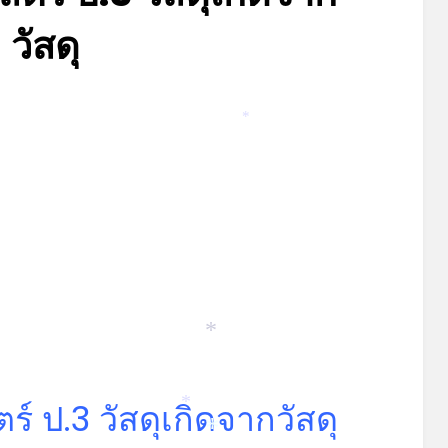
วัสดุ
Posted
by
มิถุนายน 5, 2023
admin
on
*
*
 ป.3 วัสดุเกิดจากวัสดุ
*