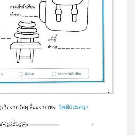
ุเกิดจากวัสดุ สื่ออจากเพจ
วิทย์Kidsสนุก
*