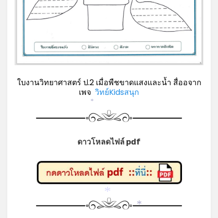
*
ใบงานวิทยาศาสตร์ ป.2 เมื่อพืชขาดแสงและน้ำ สื่ออจาก
เพจ
วิทย์Kidsสนุก
*
ดาวโหลดไฟล์ pdf
*
*