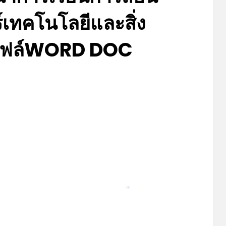
์เทคโนโลยีและสิ่ง
 ไฟล์WORD DOC
Posted
by
มิถุนายน 22, 2023
admin
on
*