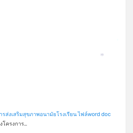
*
*
รส่งเสริมสุขภาพอนามัยโรงเรียน ไฟล์word doc
่างโครงการ…