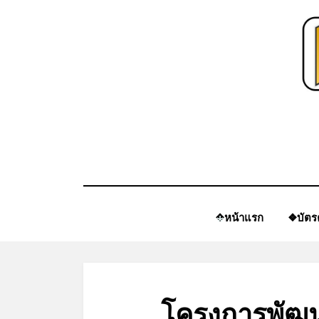
Skip
to
content
❖หน้าแรก
❖บัตร
*
โครงการพัฒ