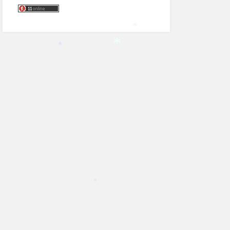
*
*
*
*
*