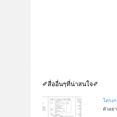
*
✐สื่ออื่นๆที่น่าสนใจ✐
โครงกา
ตัวอย
*