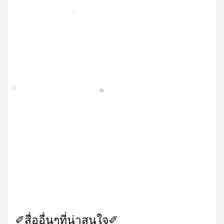
*
*
*
*
✐สื่ออื่นๆที่น่าสนใจ✐