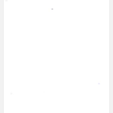
*
*
*
*
*