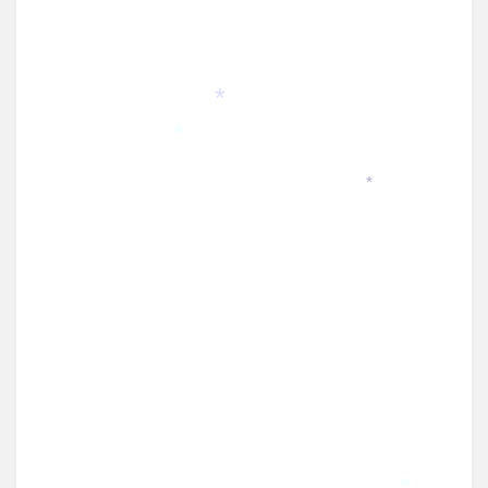
*
*
*