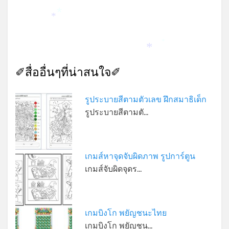
*
*
*
*
*
✐สื่ออื่นๆที่น่าสนใจ✐
รูประบายสีตามตัวเลข ฝึกสมาธิเด็ก
รูประบายสีตามตั…
เกมส์หาจุดจับผิดภาพ รูปการ์ตูน
เกมส์จับผิดจุดร…
เกมบิงโก พยัญชนะไทย
เกมบิงโก พยัญชน…