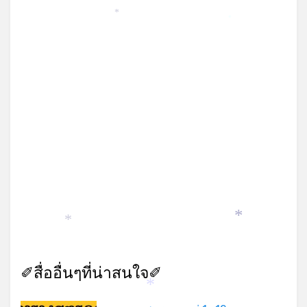
*
*
*
*
✐สื่ออื่นๆที่น่าสนใจ✐
*