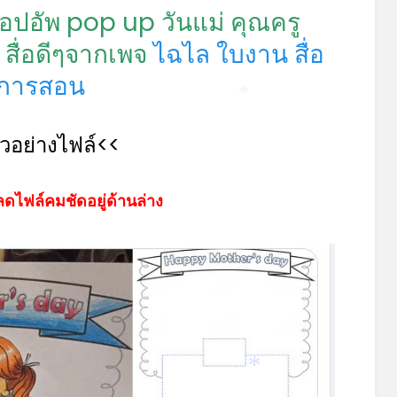
ดป๊อปอัพ pop up วันแม่ คุณครู
สื่อดีๆจากเพจ
ไฉไล ใบงาน สื่อ
การสอน
*
ัวอย่างไฟล์<<
ดไฟล์คมชัดอยู่ด้านล่าง