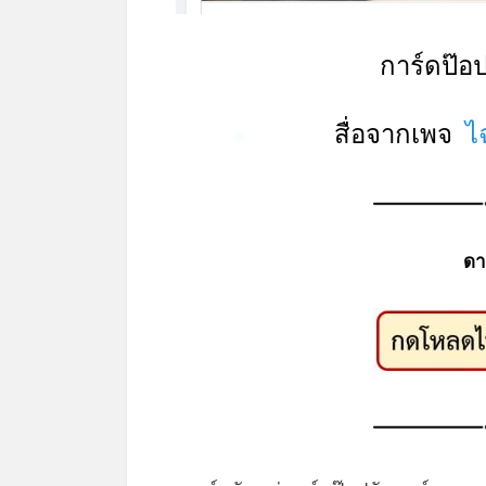
การ์ดป๊อ
สื่อจากเพจ
ไ
*
ดา