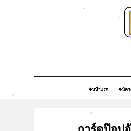
Skip
to
*
content
*
❖หน้าแรก
❖บัตร
*
*
การ์ดป๊อปอ