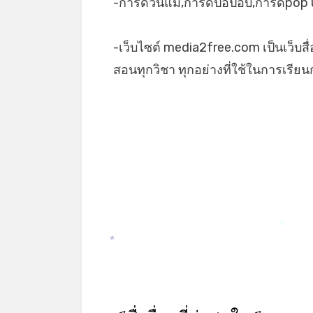
-การ์ดวันแม่,การ์ดป๊อปอับ,การ์ดpop 
-เว็บไซต์ media2free.com เป็นเว็บสื
สอนทุกวิชา ทุกอย่างที่ใช้ในการเรี
*
*