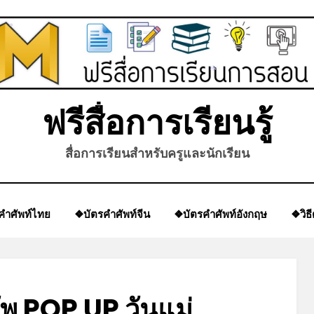
*
*
*
ฟรีสื่อการเรียนรู้
สื่อการเรียนสำหรับครูและนักเรียน
คำศัพท์ไทย
❖บัตรคำศัพท์จีน
❖บัตรคำศัพท์อังกฤษ
❖วิธ
ัพ POP UP วันแม่