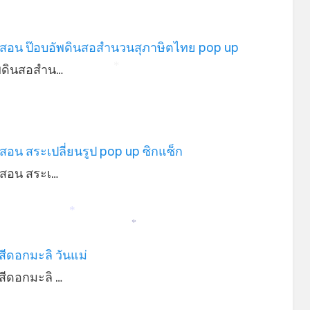
รสอน ป๊อบอัพดินสอสำนวนสุภาษิตไทย pop up
ัพดินสอสำน…
*
รสอน สระเปลี่ยนรูป pop up ซิกแซ็ก
รสอน สระเ…
*
*
ีดอกมะลิ วันแม่
สีดอกมะลิ …