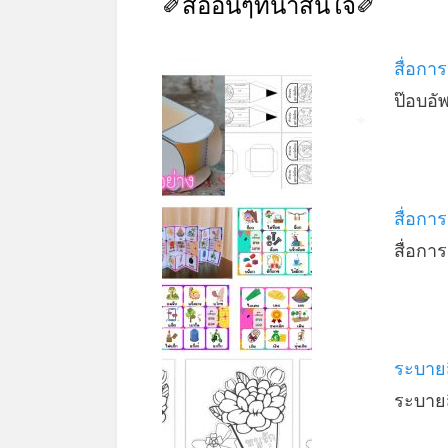
✐สื่ออื่นๆที่น่าสนใจ✐
สื่อกา
ป๊อบอ
*
สื่อกา
สื่อกา
*
*
ระบายส
ระบาย