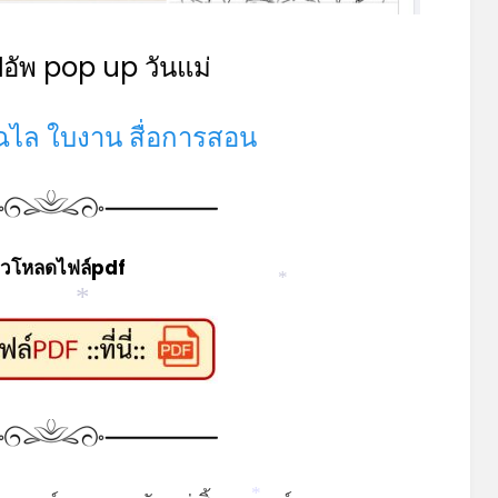
ปอัพ pop up วันแม่
ฉไล ใบงาน สื่อการสอน
วโหลดไฟล์pdf
*
*