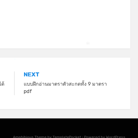
*
*
NEXT
ด้
แบบฝึกอ่านมาตราตัวสะกดทั้ง 9 มาตรา
pdf
*
Amphibious Theme by
TemplatePocket
⋅
Powered by
WordPress