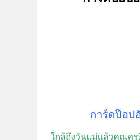
การ์ดป๊อปอ
ใกล้ถึงวันแม่แล้วคุณครู