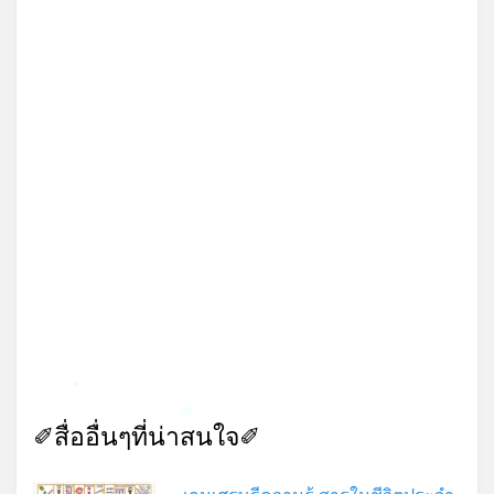
*
✐สื่ออื่นๆที่น่าสนใจ✐
*