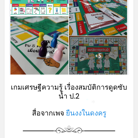
*
*
*
*
เกมเศรษฐีความรู้ เรื่องสมบัติการดูดซับ
*
น้ำ ป.2
*
*
สื่อจากเพจ
ยืนงงในดงครู