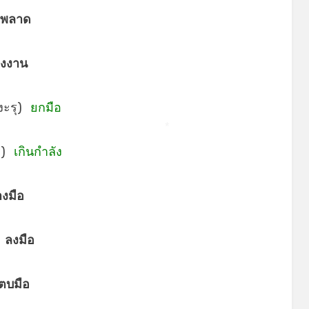
ดพลาด
่งงาน
งะรุ)
ยกมือ
*
รุ)
เกินกำลัง
างมือ
)
ลงมือ
ตบมือ