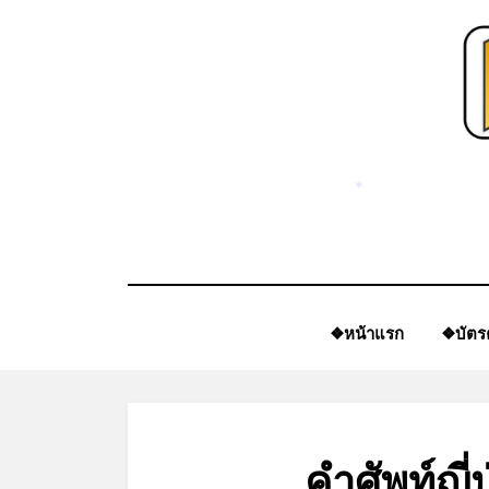
Skip
to
content
*
❖หน้าแรก
❖บัตร
คำศัพท์ญี่ป