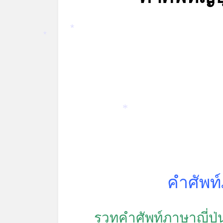
*
*
*
คำศัพท์
รวทคำศัพท์ภาษาญี่ป