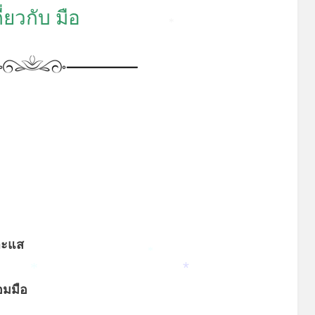
*
ี่ยวกับ มือ
*
*
าะแส
*
*
*
มมือ