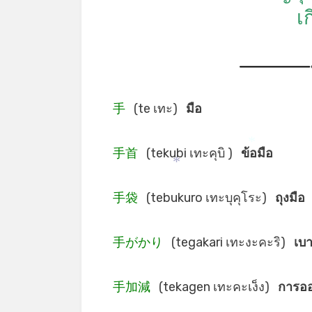
เก
手
(te เทะ)
มือ
手首
(tekubi เทะคุบิ )
ข้อมือ
*
*
手袋
(tebukuro เทะบุคุโระ)
ถุงมือ
手がかり
(tegakari เทะงะคะริ)
เบ
手加減
(tekagen เทะคะเง็ง)
การออ