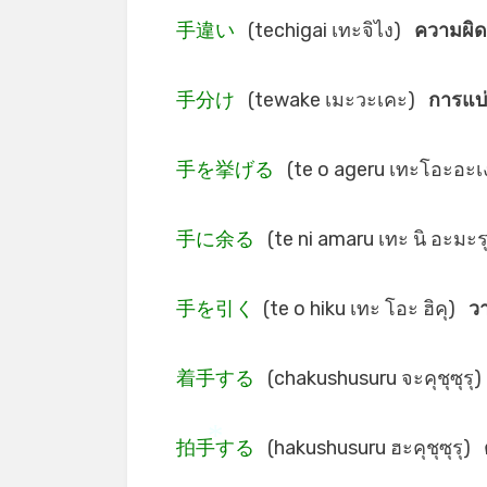
手違い
(techigai เทะจิไง)
ความผิ
手分け
(tewake เมะวะเคะ)
การแบ
手を挙げる
(te o ageru เทะโอะอะเ
手に余る
(te ni amaru เทะ นิ อะมะ
手を引く
(te o hiku เทะ โอะ ฮิคุ)
ว
着手する
(chakushusuru จะคุชุซุรุ
拍手する
(hakushusuru ฮะคุชุซุรุ)
*