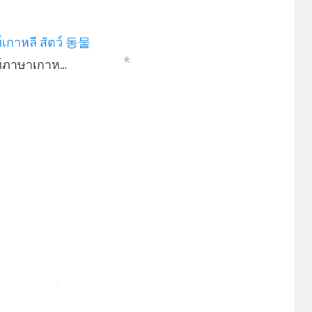
์เกาหลี สัตว์ 동물
ท์ภาษาเกาห…
*
*