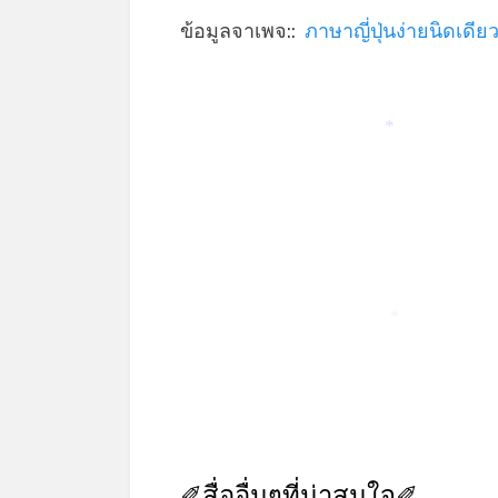
ข้อมูลจาเพจ::
ภาษาญี่ปุ่นง่ายนิดเดีย
*
*
✐สื่ออื่นๆที่น่าสนใจ✐