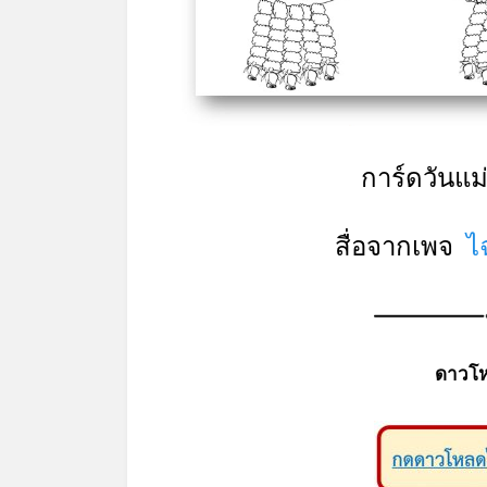
*
การ์ดวันแม
สื่อจากเพจ
ไ
ดาวโ