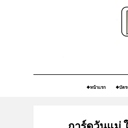
Skip
to
content
*
*
❖หน้าแรก
❖บัตร
การ์ดวันแม่