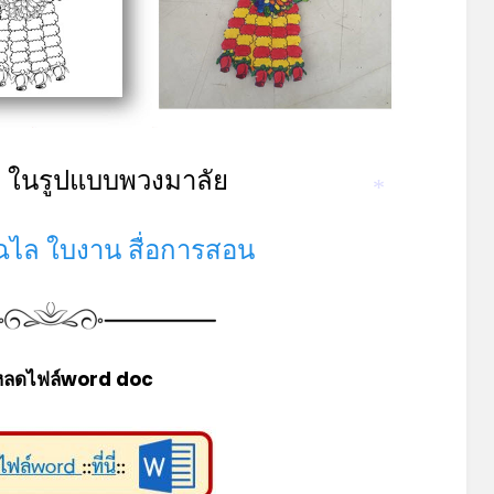
่ ในรูปแบบพวงมาลัย
*
ฉไล ใบงาน สื่อการสอน
หลดไฟล์word doc