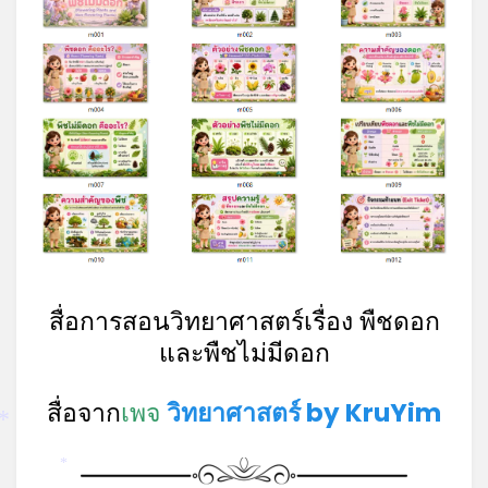
*
สื่อการสอนวิทยาศาสตร์เรื่อง พืชดอก
และพืชไม่มีดอก
สื่อจาก
เพจ
วิทยาศาสตร์ by KruYim
*
*