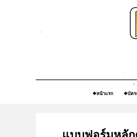
Skip
to
content
*
*
*
*
*
❖หน้าแรก
❖บัตร
*
แบบฟอร์มหลัก