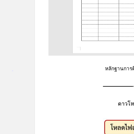
หลักฐานการศ
*
ดาวโห