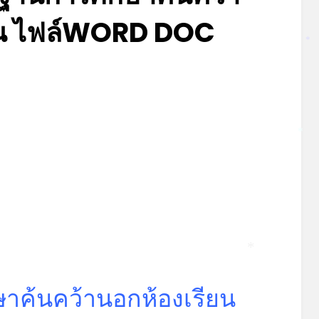
ยน ไฟล์WORD DOC
*
*
Posted
by
มิถุนายน 22, 2023
admin
on
*
*
าค้นคว้านอกห้องเรียน