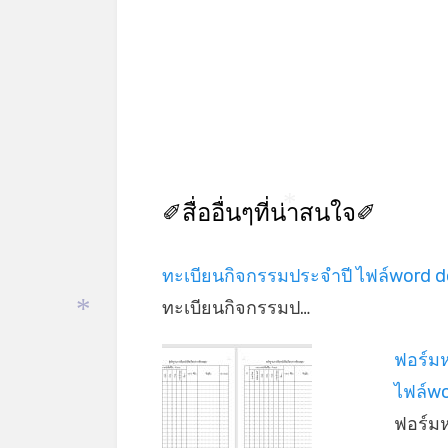
✐สื่ออื่นๆที่น่าสนใจ✐
*
ทะเบียนกิจกรรมประจำปี ไฟล์word 
ทะเบียนกิจกรรมป…
*
ฟอร์มห
ไฟล์w
ฟอร์ม