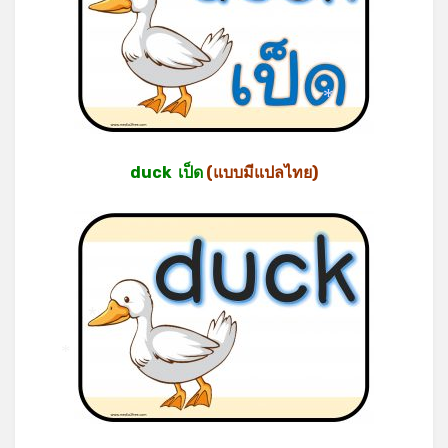
*
duck เป็ด
(แบบมีแปลไทย)
*
*