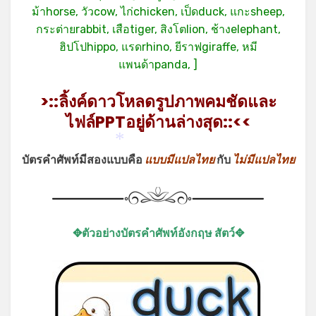
ม้าhorse, วัวcow, ไก่chicken, เป็ดduck, แกะsheep,
กระต่ายrabbit, เสือtiger, สิงโตlion, ช้างelephant,
ฮิปโปhippo, แรดrhino, ยีราฟgiraffe, หมี
แพนด้าpanda,
]
>::ลิ้งค์ดาวโหลดรูปภาพคมชัดและ
ไฟล์PPTอยู่ด้านล่างสุด::<<
*
บัตรคำศัพท์มีสองแบบคือ
แบบมีแปลไทย
กับ
ไม่มีแปลไทย
✥ตัวอย่างบัตรคำศัพท์อังกฤษ สัตว์✥