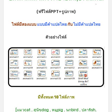
*
(ฟรีไฟล์PPT+รูปภาพ)
ไฟล์มีสองแบบ
แบบมีคำแปลไทย
กับ
ไม่มีคำแปลไทย
ตัวอย่างไฟล์
*
*
*
*
มีทั้งหมด 18 ไฟล์ภาพ
[แมวcat , สุนัขdog , หมูpig , นกbird , ปลาfish,