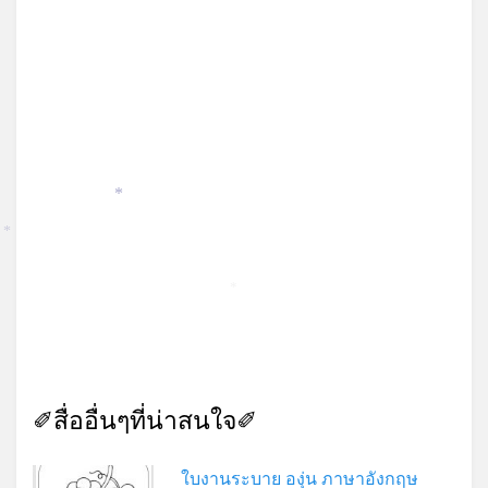
*
*
*
✐สื่ออื่นๆที่น่าสนใจ✐
ใบงานระบาย องุ่น ภาษาอังกฤษ