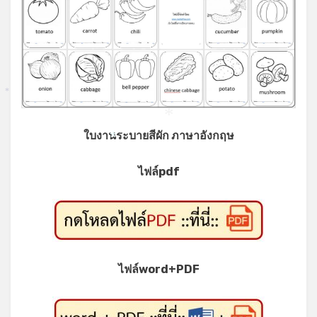
*
*
*
ใบงานระบายสีผัก ภาษาอังกฤษ
*
ไฟล์pdf
ไฟล์word+PDF