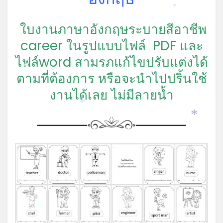
*
ใบงานภาษาอังกฤษระบายสีอาชีพ
career ในรูปแบบไฟล์ PDF และ
ไฟล์word สามรภแก้ไขปรับแต่งได้
*
ตามที่ต้องการ หรือจะนำไปปริ้นใช้
งานได้เลย ไม่มีลายน้ำ
*
*
*