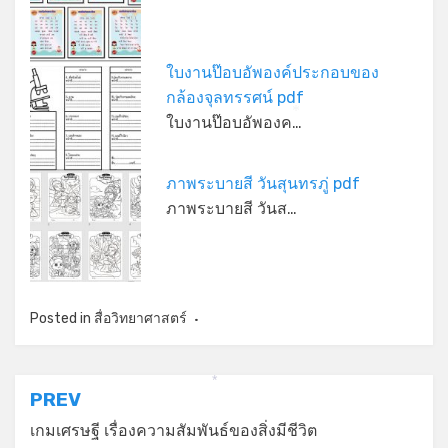
*
ใบงานป๊อบอัพองค์ประกอบของ
กล้องจุลทรรศน์ pdf
ใบงานป๊อบอัพองค…
*
ภาพระบายสี วันสุนทรภู่ pdf
ภาพระบายสี วันส…
Posted in
สื่อวิทยาศาสตร์
*
แนะแนว
PREV
เรื่อง
เกมเศรษฐี เรื่องความสัมพันธ์ของสิ่งมีชีวิต