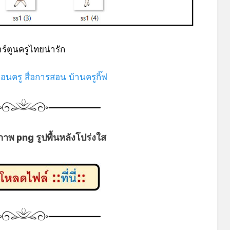
*
าร์ตูนครูไทยน่ารัก
พื่อนครู สื่อการสอน บ้านครูกิ๊ฟ
พ png รูปพื้นหลังโปร่งใส