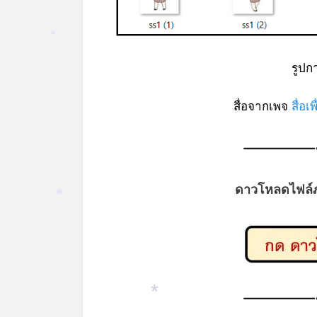
*
รูปก
สื่อจากเพจ
สื่อเ
ดาวโหลดไฟล์ภา
*