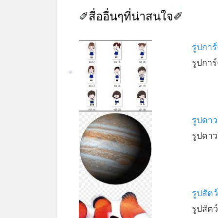
✐สื่ออื่นๆที่น่าสนใจ✐
*
*
รูปการ
รูปการ
*
*
รูปดาว
รูปดา
รูปสัตว
รูปสัตว