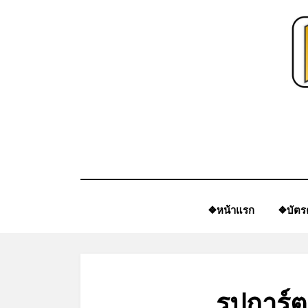
Skip
to
content
❖หน้าแรก
❖บัตร
รูปการ์ต