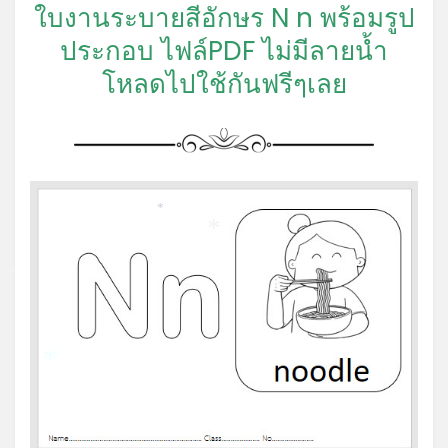
ใบงานระบายสีอักษร N n พร้อมรูป
*
ประกอบ ไฟล์PDF ไม่มีลายน้ำ
โหลดไปใช้กันฟรีๆเลย
*
*
*
*