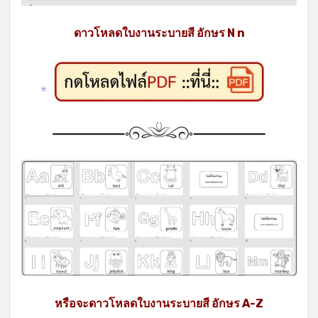
ดาวโหลดใบงานระบายสี อักษร N n
*
หรือจะดาวโหลดใบงานระบายสี อักษร A-Z