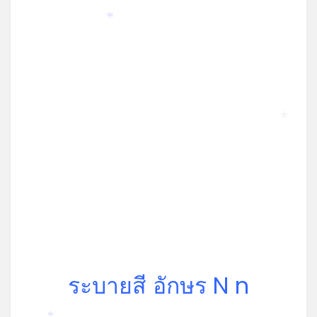
*
*
ระบายสี อักษร N n