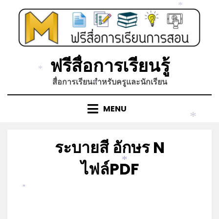
*
Skip
*
to
content
ฟรีสื่อการเรียนรู้
*
สื่อการเรียนสำหรับครูและนักเรียน
*
MENU
*
ระบายสี อักษร N
ไฟล์PDF
*
Posted
by
มีนาคม 12, 2022
admin
*
on