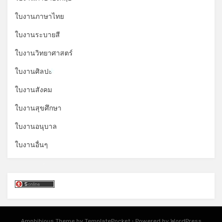
ใบงานภาษาไทย
ใบงานระบายสี
ใบงานวิทยาศาสตร์
ใบงานศิลปะ
*
ใบงานสังคม
ใบงานสุขศึกษา
ใบงานอนุบาล
ใบงานอื่นๆ
*
Amphibious Theme by
TemplatePocket
⋅
Powered by
WordPress