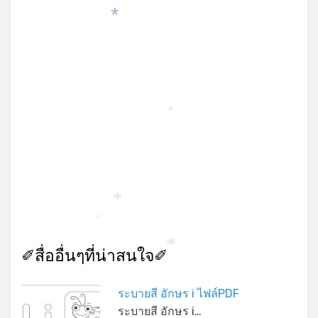
*
*
*
*
✐สื่ออื่นๆที่น่าสนใจ✐
*
ระบายสี อักษร i ไฟล์PDF
ระบายสี อักษร i…