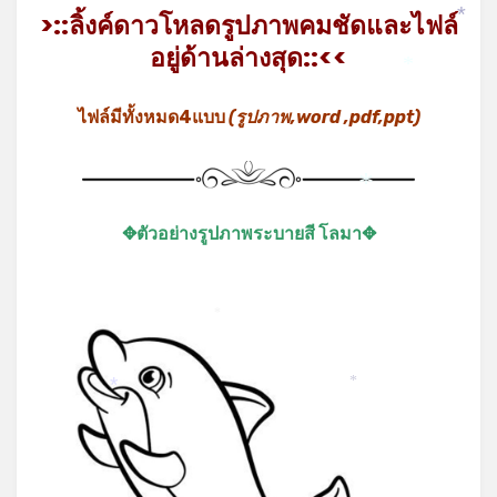
>::ลิ้งค์ดาวโหลดรูปภาพคมชัดและไฟล์
*
อยู่ด้านล่างสุด::<<
*
ไฟล์มีทั้งหมด4แบบ
(รูปภาพ,word ,pdf,ppt)
*
✥ตัวอย่างรูปภาพระบายสี โลมา✥
*
*
*