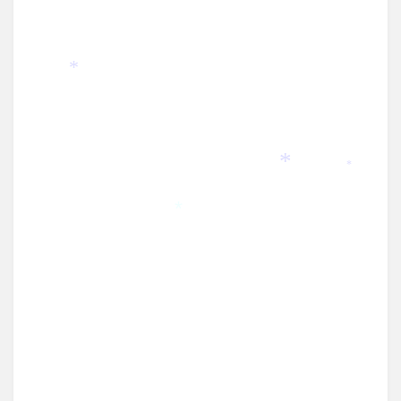
*
*
*
*
*