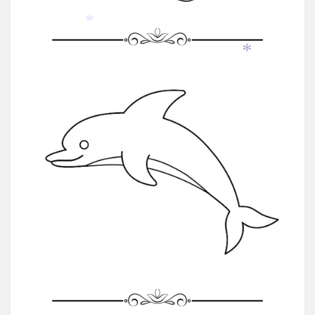
*
*
*