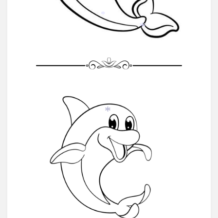
*
*
*