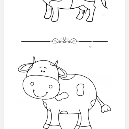
*
*
*
*
*