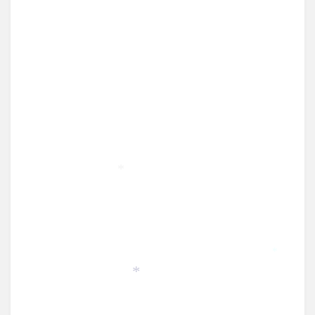
*
*
*