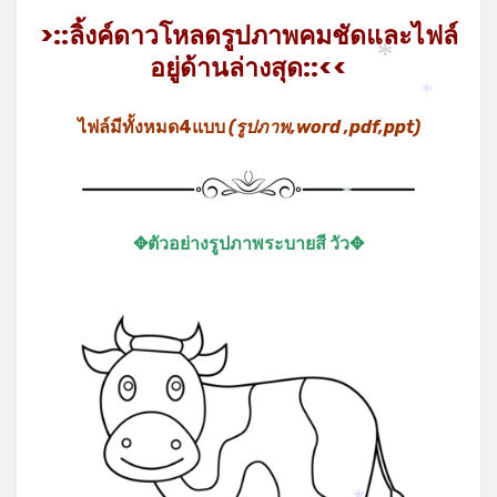
>::ลิ้งค์ดาวโหลดรูปภาพคมชัดและไฟล์
อยู่ด้านล่างสุด::<<
*
*
ไฟล์มีทั้งหมด4แบบ
(รูปภาพ,word ,pdf,ppt)
*
✥ตัวอย่างรูปภาพระบายสี วัว✥
*