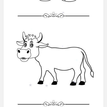
*
*
*
*
*
*
*
*