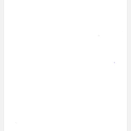
*
*
*
*