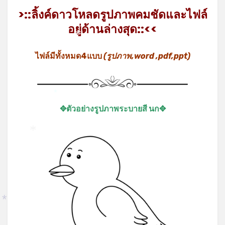
>::ลิ้งค์ดาวโหลดรูปภาพคมชัดและไฟล์
อยู่ด้านล่างสุด::<<
*
ไฟล์มีทั้งหมด4แบบ
(รูปภาพ,word ,pdf,ppt)
*
✥ตัวอย่างรูปภาพระบายสี นก✥
*
*