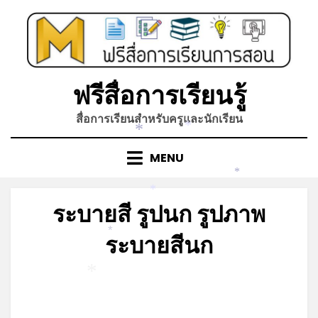
Skip
to
content
ฟรีสื่อการเรียนรู้
สื่อการเรียนสำหรับครูและนักเรียน
*
*
MENU
*
*
ระบายสี รูปนก รูปภาพ
ระบายสีนก
*
Posted
by
ธันวาคม 13, 2021
admin
*
on