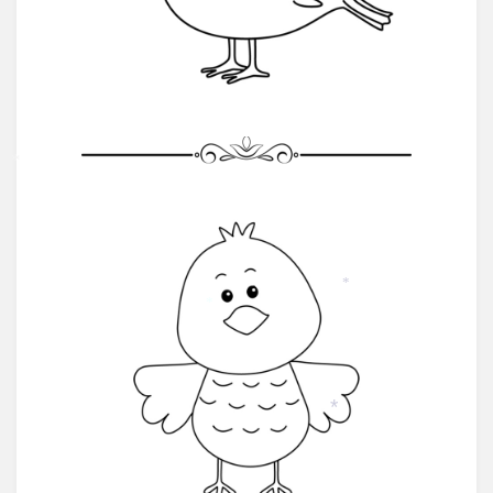
*
*
*
*