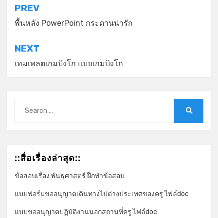
*
แนะแนว
PREV
เรื่อง
พื้นหลัง PowerPoint กระดานน่ารัก
NEXT
เทมเพลตเกมบิงโก แบบเกมบิงโก
Search
for:
Search
::สื่อเรื่องล่าสุด::
ข้อสอบเรื่อง พันธุศาสตร์ ฝึกทำข้อสอบ
แบบฟอร์มขออนุญาตเดินทางไปต่างประเทศของครู ไฟล์doc
*
แบบขออนุญาตปฏิบัติงานนอกสถานที่ครู ไฟล์doc