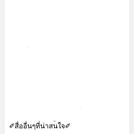
*
*
*
*
✐สื่ออื่นๆที่น่าสนใจ✐
*