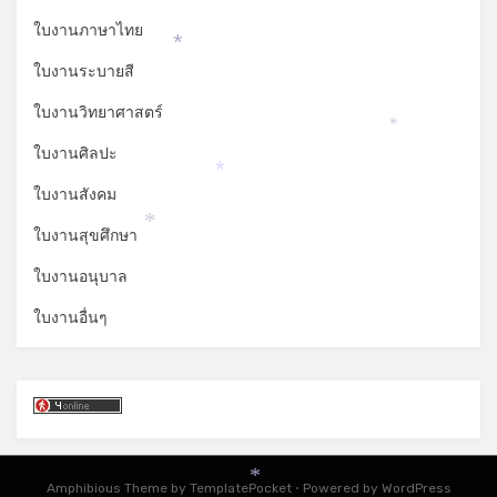
*
ใบงานภาษาไทย
*
ใบงานระบายสี
ใบงานวิทยาศาสตร์
*
ใบงานศิลปะ
*
ใบงานสังคม
*
ใบงานสุขศึกษา
ใบงานอนุบาล
ใบงานอื่นๆ
*
Amphibious Theme by
TemplatePocket
⋅
Powered by
WordPress