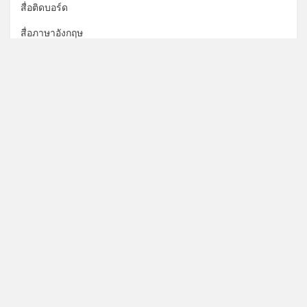
สื่อติดบอร์ด
สื่อภาษาอังกฤษ
สื่อภาษาไทย
สื่อวิชาสังคม
สื่อวิทยาศาสตร์
สื่อศิลปะ
สื่อสุขศึกษา
สื่อเกมกีฬา
เทคนิคสื่อการสอน
เรียนภาษาจีน
เอกสารโรงเรียน
โครงการในโรงเรียน