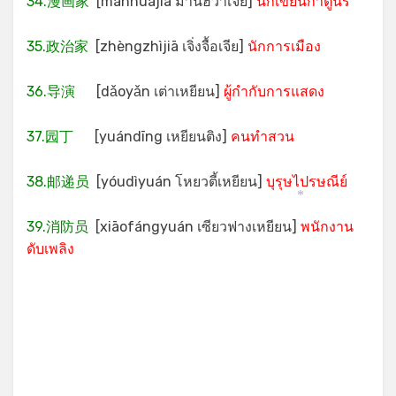
34.漫画家
[mànhuàjiā ม่านฮว่าเจีย]
นักเขียนกาตูนร์
35.政治家
[zhèngzhìjiā เจิ่งจื้อเจีย]
นักการเมือง
36.导演
[dǎoyǎn เต่าเหยียน]
ผู้กำกับการแสดง
37.园丁
[yuándīng เหยียนติง]
คนทำสวน
38.邮递员
[yóudìyuán โหยวตี้เหยียน]
บุรุษไปรษณีย์
*
39.消防员
[xiāofángyuán เซียวฟางเหยียน]
พนักงาน
ดับเพลิง
.