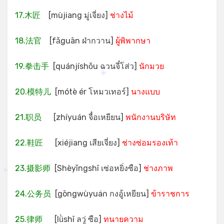
17.木匠
[mùjiang มู่เจี่ยง]
ช่างไม้
18.法官
[fǎguān ฝ่ากวาน]
ผู้พิพากษา
19.拳击手
[quánjíshǒu ฉวนจี๋โส่ว]
นักมวย
*
20.模特儿
[mótè ér โหมวเทอร์]
นางแบบ
21.职员
[zhíyuán จื๋อเหยียน]
พนักงานบริษัท
22.鞋匠
[xiéjiang เสียเจี่ยง]
ช่างซ่อมรองเท้า
23.摄影师
[Shèyǐngshī เซ่อหยิ่งซือ]
ช่างภาพ
*
24.公务员
[gōngwùyuán กงอู้เหยียน]
ข้าราชการ
*
25.律师
[lǜshī ลวู่ ซือ]
ทนายความ