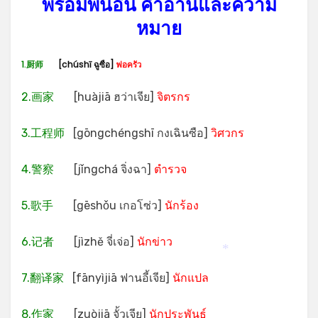
พร้อมพินอิน คำอ่านและความ
หมาย
1.厨师
[chúshī ฉูซือ]
พ่อครัว
2.画家
[huàjiā ฮว่าเจีย]
จิตรกร
3.工程师
[gōngchéngshī กงเฉินซือ]
วิศวกร
4.警察
[jǐngchá จิ่งฉา]
ตำรวจ
5.歌手
[gēshǒu เกอโซ่ว]
นักร้อง
6.记者
[jìzhě จี่เจ่อ]
นักข่าว
*
7.翻译家
[fānyìjiā ฟานอี้เจีย]
นักแปล
8.作家
[zuòjiā จั้วเจีย]
นักประพันธุ์