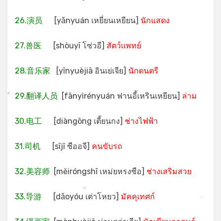
26.演员
[yǎnyuán เหยี่ยนเหยียน]
นักแสดง
27.兽医
[shòuyī โซ่วอี]
สัตว์แพทย์
28.音乐家
[yīnyuèjiā อินเย่เจีย]
นักดนตรี
29.翻译人员
[fānyìrényuán ฟานอี้เหรินเหยียน]
ล่าม
*
30.电工
[diàngōng เตี้ยนกง]
ช่างไฟฟ้า
*
31.司机
[sījī ซืออจี]
คนขับรถ
32.美容师
[měiróngshī เหม่ยหรงซือ]
ช่างเสริมสวย
33.导游
[dǎoyóu เต่าโหยว]
มัคคุเทศก์
*
*