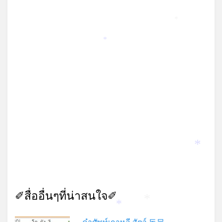
*
*
*
✐สื่ออื่นๆที่น่าสนใจ✐
*
*