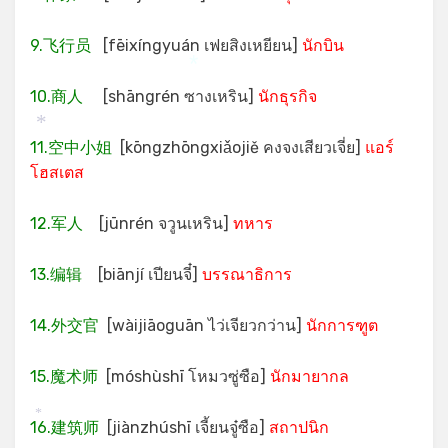
9.飞行员
[fēixíngyuán เฟยสิงเหยียน]
นักบิน
*
10.商人
[shāngrén ซางเหริน]
นักธุรกิจ
*
11.空中小姐
[kōngzhōngxiǎojiě คงจงเสียวเจี่ย]
แอร์
โฮสเตส
12.军人
[jūnrén จวูนเหริน]
ทหาร
13.编辑
[biānjí เปียนจี๋]
บรรณาธิการ
14.外交官
[wàijiāoguān ไว่เจียวกว่าน]
นักการฑูต
15.魔术师
[móshùshī โหมวซู่ซือ]
นักมายากล
16.建筑师
[jiànzhúshī เจี้ยนจู๋ซือ]
สถาปนิก
*