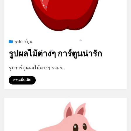
*
Posted
ธันวาคม 23, 2021
รูปการ์ตูน
on
รูปผลไม้ต่างๆ การ์ตูนน่ารัก
*
*
by
admin
รูปการ์ตูนผลไม้ต่างๆ รวมร…
อ่านเพิ่มเติม