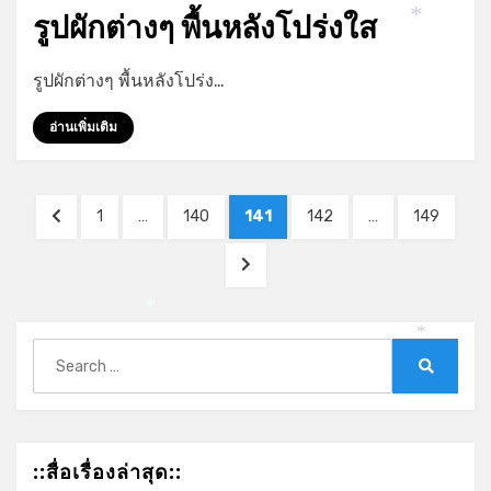
on
รูปผักต่างๆ พื้นหลังโปร่งใส
*
by
admin
รูปผักต่างๆ พื้นหลังโปร่ง…
อ่านเพิ่มเติม
Posts
PREVIOUS
PAGE
PAGE
PAGE
PAGE
PAGE
1
…
140
141
142
…
149
pagination
PAGE
NEXT
PAGE
Search
*
*
for:
Search
::สื่อเรื่องล่าสุด::