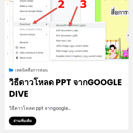
*
*
Posted
มกราคม 10, 2022
เทคนิคสื่อการสอน
on
*
วิธีดาวโหลด PPT จากGOOGLE
DIVE
by
admin
วิธีดาวโหลด ppt จากgoogle…
*
อ่านเพิ่มเติม