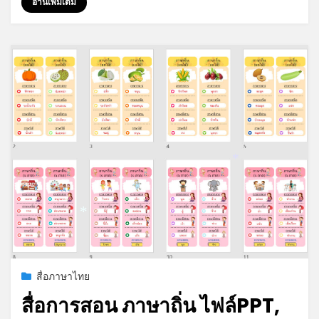
อ่านเพิ่มเติม
*
*
Posted
กรกฎาคม 20, 2023
สื่อภาษาไทย
on
สื่อการสอน ภาษาถิ่น ไฟล์PPT,