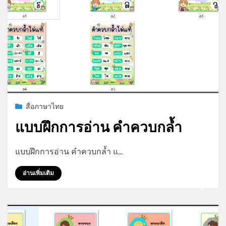
*
Posted
กรกฎาคม 21, 2023
สื่อภาษาไทย
on
แบบฝึกการอ่าน คำควบกล้ำ
by
admin
แบบฝึกการอ่าน คำควบกล้ำ แ…
อ่านเพิ่มเติม
*