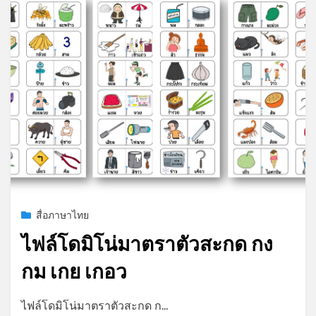
*
*
Posted
สิงหาคม 5, 2023
สื่อภาษาไทย
on
ไฟล์โดมิโน่มาตราตัวสะกด กง
กม เกย เกอว
by
admin
ไฟล์โดมิโน่มาตราตัวสะกด ก…