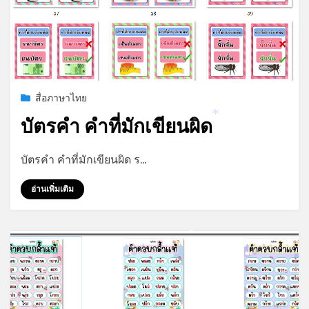
Posted
กรกฎาคม 29, 2023
สื่อภาษาไทย
on
บัตรคำ คำที่มักเขียนผิด
*
by
admin
บัตรคำ คำที่มักเขียนผิด ร…
อ่านเพิ่มเติม