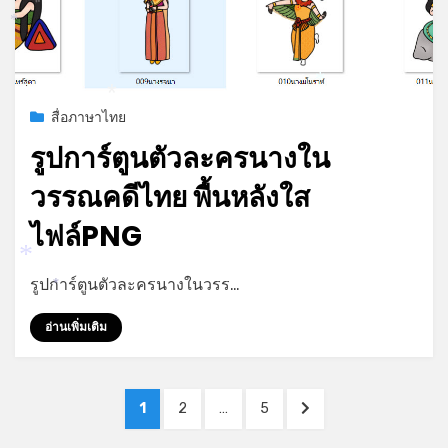
*
*
Posted
กรกฎาคม 6, 2023
สื่อภาษาไทย
*
on
รูปการ์ตูนตัวละครนางใน
วรรณคดีไทย พื้นหลังใส
ไฟล์PNG
by
admin
รูปการ์ตูนตัวละครนางในวรร…
*
*
อ่านเพิ่มเติม
Posts
PAGE
PAGE
PAGE
NEXT
1
2
…
5
pagination
PAGE