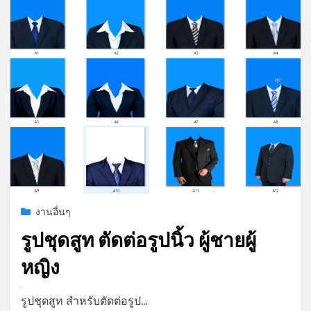
*
*
Posted
มิถุนายน 23, 2023
งานอื่นๆ
on
รูปชุดสูท ตัดต่อรูปนิ้ว ผู้ชายผู้
หญิง
*
by
admin
รูปชุดสูท สำหรับตัดต่อรูป…