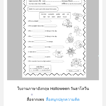
*
ใบงานภาษาอังกฤษ Halloween วันฮาโลวีน
*
สื่อจากเพจ
สื่อสนุกปลุกความคิด