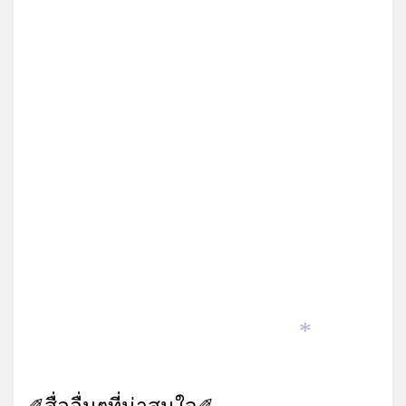
*
*
*