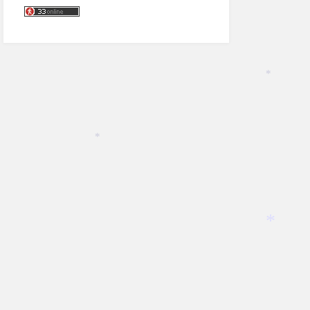
*
*
*