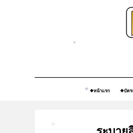
Skip
*
to
content
*
❖หน้าแรก
❖บัตร
*
ระบายส