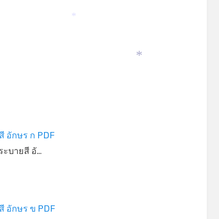
*
*
ี อักษร ก PDF
ะบายสี อั…
ี อักษร ข PDF