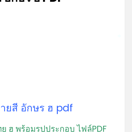
Posted
by
มีนาคม 15, 2022
admin
on
*
ยสี อักษร ฮ pdf
*
ย ฮ พร้อมรูปประกอบ ไฟล์PDF