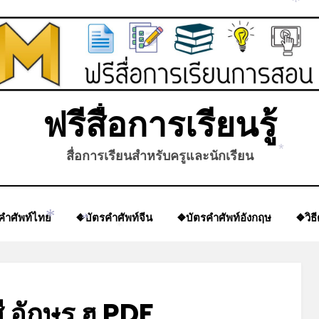
*
ฟรีสื่อการเรียนรู้
สื่อการเรียนสำหรับครูและนักเรียน
*
คำศัพท์ไทย
❖บัตรคำศัพท์จีน
❖บัตรคำศัพท์อังกฤษ
❖วิธ
*
*
*
ี อักษร ฮ PDF