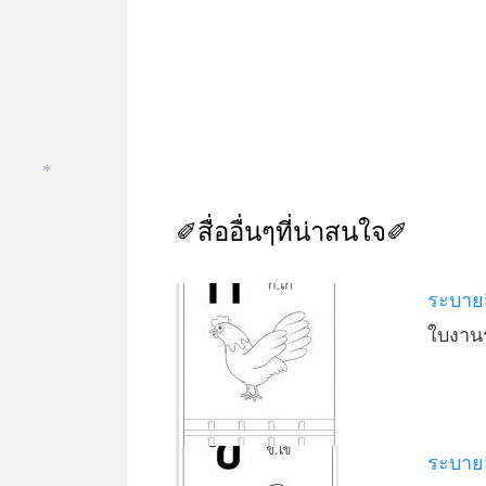
*
✐สื่ออื่นๆที่น่าสนใจ✐
ระบายส
ใบงานร
ระบายส