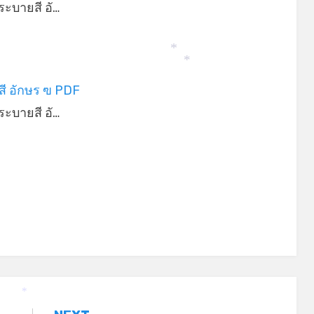
ะบายสี อั…
*
*
ี อักษร ฃ PDF
ะบายสี อั…
*