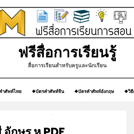
ฟรีสื่อการเรียนรู้
สื่อการเรียนสำหรับครูและนักเรียน
คำศัพท์ไทย
❖บัตรคำศัพท์จีน
❖บัตรคำศัพท์อังกฤษ
❖วิธ
*
*
ี อักษร ห PDF