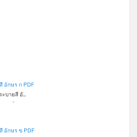
*
ี อักษร ก PDF
*
ะบายสี อั…
*
ี อักษร ข PDF