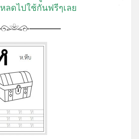
 โหลดไปใช้กันฟรีๆเลย
*
*