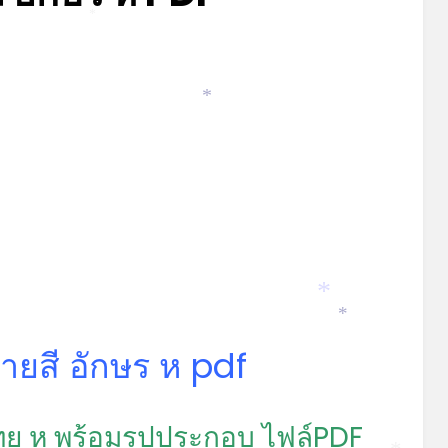
*
Posted
by
มีนาคม 15, 2022
admin
on
*
*
*
ยสี อักษร ห pdf
ย ห พร้อมรูปประกอบ ไฟล์PDF