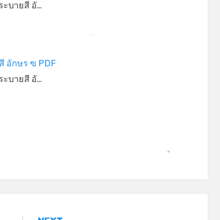
ะบายสี อั…
*
ี อักษร ฃ PDF
ะบายสี อั…
*
*