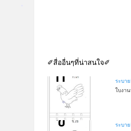
*
✐สื่ออื่นๆที่น่าสนใจ✐
ระบายส
ใบงานร
*
*
ระบายส