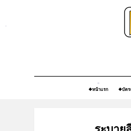
Skip
to
content
*
❖หน้าแรก
❖บัตร
*
ระบายส