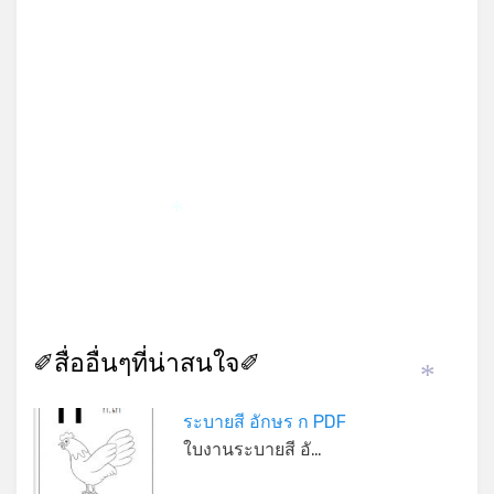
*
✐สื่ออื่นๆที่น่าสนใจ✐
*
ระบายสี อักษร ก PDF
ใบงานระบายสี อั…