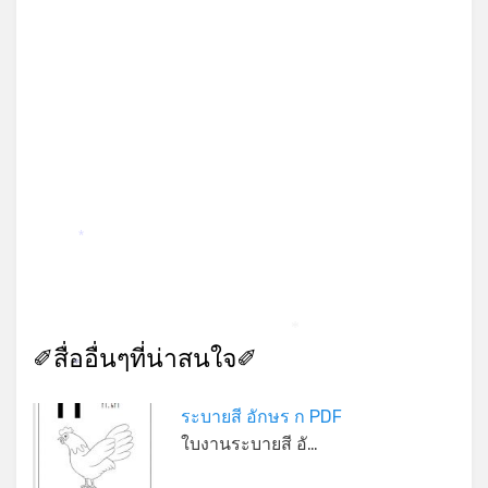
*
*
✐สื่ออื่นๆที่น่าสนใจ✐
*
ระบายสี อักษร ก PDF
ใบงานระบายสี อั…