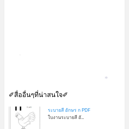
*
*
*
✐สื่ออื่นๆที่น่าสนใจ✐
ระบายสี อักษร ก PDF
ใบงานระบายสี อั…