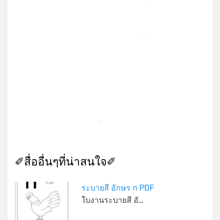
*
*
*
*
✐สื่ออื่นๆที่น่าสนใจ✐
ระบายสี อักษร ก PDF
ใบงานระบายสี อั…