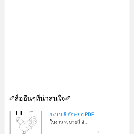
✐สื่ออื่นๆที่น่าสนใจ✐
*
ระบายสี อักษร ก PDF
*
ใบงานระบายสี อั…