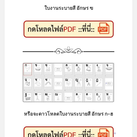
ใบงานระบายสี อักษร ฃ
*
หรือจะดาวโหลดใบงานระบายสี อักษร ก-ฮ