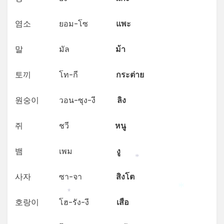
염소 ยอม-โซ
แพะ
말 มัล
ม้า
토끼 โท-กี
กระต่าย
원숭이 วอน-ซุง-งี
ลิง
쥐 ชวี
หนู
뱀 เพม
งู
*
사자 ซา-จา
สิงโต
*
*
호랑이 โฮ-รัง-งี
เสือ