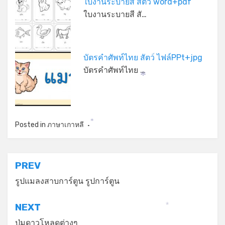
ใบงานระบายสี สัตว์ word+pdf
ใบงานระบายสี สั…
บัตรคำศัพท์ไทย สัตว์ ไฟล์PPt+jpg
*
บัตรคำศัพท์ไทย …
*
Posted in
ภาษาเกาหลี
*
แนะแนว
PREV
เรื่อง
รูปแมลงสาบการ์ตูน รูปการ์ตูน
NEXT
*
ปุ่มดาวโหลดต่างๆ