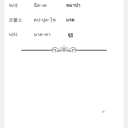
늑대 นึค-เด
หมาป่า
코뿔소 คป-ปุล-โซ
แรด
*
낙타 นาค-ทา
อูฐ
*
*