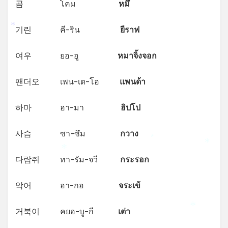
곰 โคม
หมึ
기린 คี-ริน
ยีราฟ
*
여우 ยอ-อู
หมาจิ้งจอก
팬더오 เพน-เด-โอ
แพนด้า
하마 ฮา-มา
ฮิปโป
사슴 ซา-ซึม
กวาง
*
*
*
다람쥐 ทา-รัม-จวี
กระรอก
악어 อา-กอ
จระเข้
거북이 คยอ-บู-กี
เต่า
*