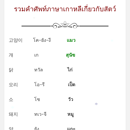
รวมคำศัพท์ภาษาเกาหลีเกี่ยวกับสัตว์
*
고양이 โค-ยัง-งี
แมว
*
개 เก
สุนัข
닭 ทวัล
ไก่
오리 โอ-รี
เป็ด
소 โซ
วัว
*
*
돼지 ทเว-จี
หมู
양 ยัง
แกะ