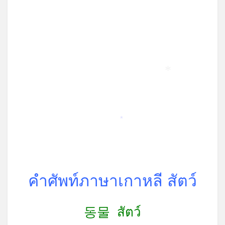
*
*
คำศัพท์ภาษาเกาหลี สัตว์
동물 สัตว์
*