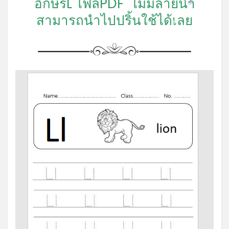
อักษรL ไฟล์PDF ไม่มีลายน้ำ
*
สามารถนำไปปริ้นใช้ได้เลย
*
*