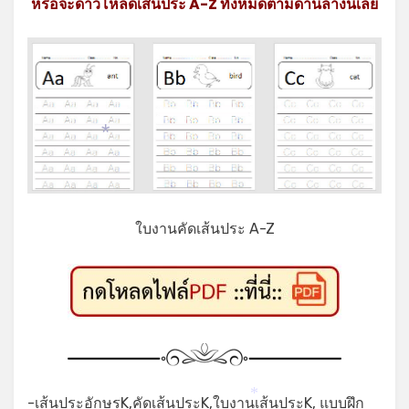
หรือจะดาวโหลดเส้นประ A-Z ทั้งหมดตามด้านล่างนี้เลย
*
ใบงานคัดเส้นประ A-Z
-เส้นประอักษรK,คัดเส้นประK,ใบงานเส้นประK, แบบฝึก
*