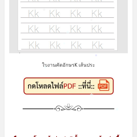
*
*
*
*
*
ใบงานคัดอักษรK เส้นประ
*
*
*