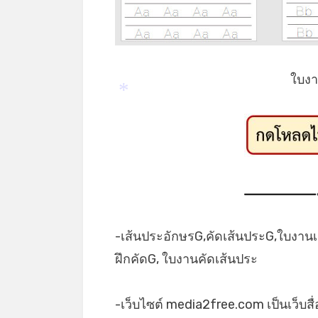
ใบงา
*
-เส้นประอักษรG,คัดเส้นประG,ใบงาน
ฝึกคัดG, ใบงานคัดเส้นประ
-เว็บไซต์ media2free.com เป็นเว็บสื