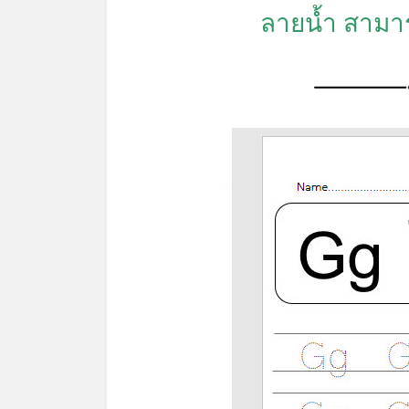
*
ลายน้ำ สามาร
*