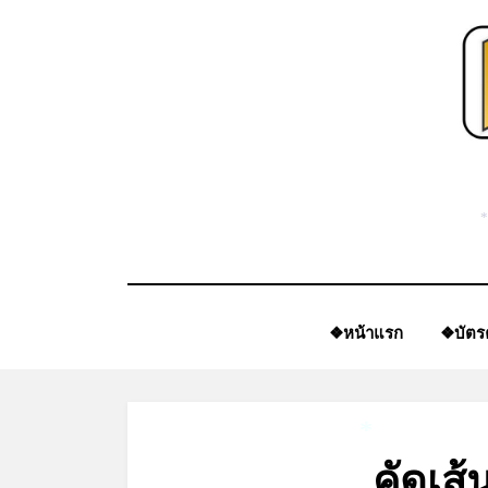
Skip
to
content
❖หน้าแรก
❖บัตร
คัดเส
*