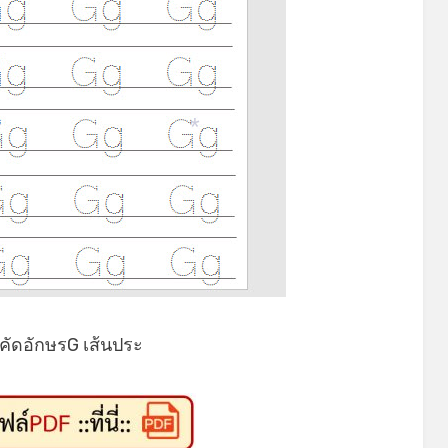
*
คัดอักษรG เส้นประ