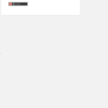
*
*
*