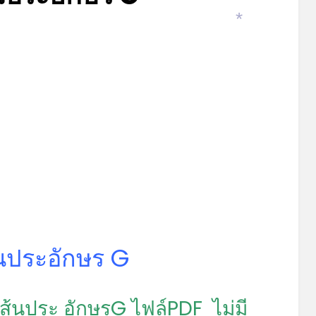
Posted
by
มีนาคม 27, 2022
admin
*
on
้นประอักษร G
ส้นประ อักษรG ไฟล์PDF ไม่มี