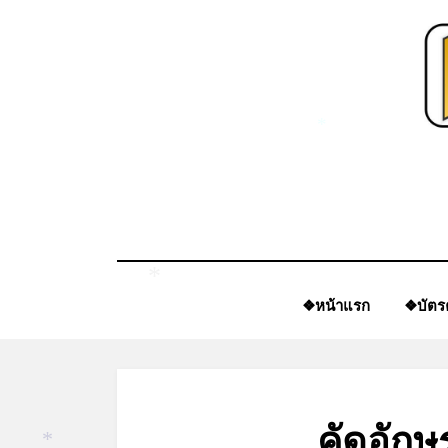
Skip
to
content
*
❖หน้าแรก
❖บัตร
*
คัดอักษร