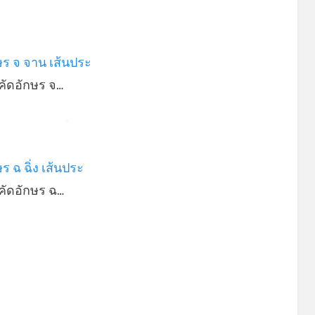
ษร จ จาน เส้นประ
คัดอักษร จ…
*
ร ฉ ฉิ่ง เส้นประ
คัดอักษร ฉ…