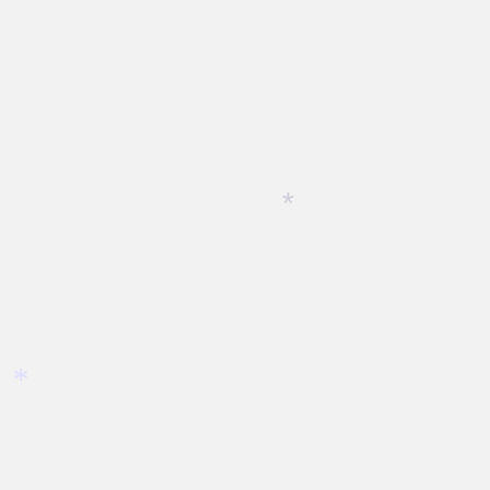
*
*
*