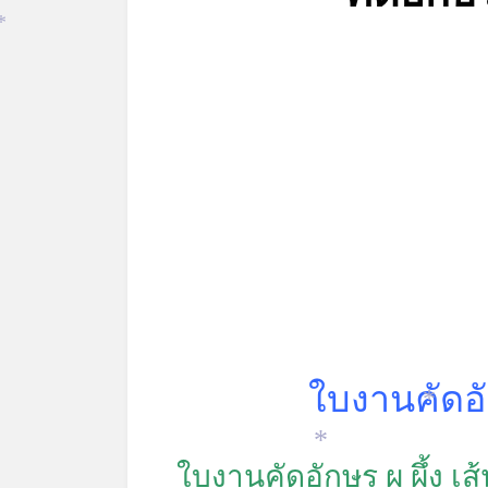
*
*
ใบงานคัดอั
*
ใบงานคัดอักษร ผ ผึ้ง 
*