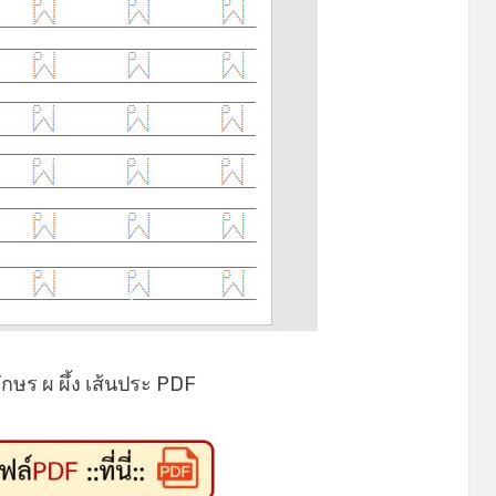
*
*
กษร ผ ผึ้ง เส้นประ PDF