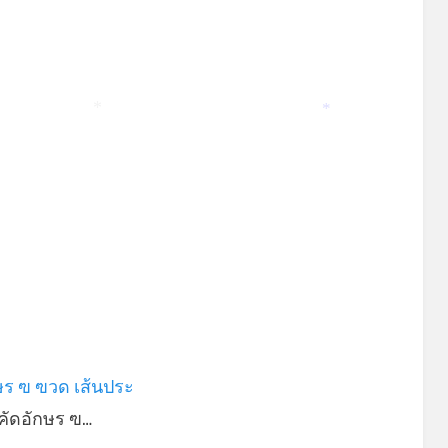
*
*
ษร ฃ ฃวด เส้นประ
คัดอักษร ฃ…