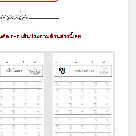
*
ัด ก-ฮ เส้นประตามด้านล่างนี้เลย
*
*