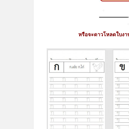
*
หรือจะดาวโหลดใบงานค