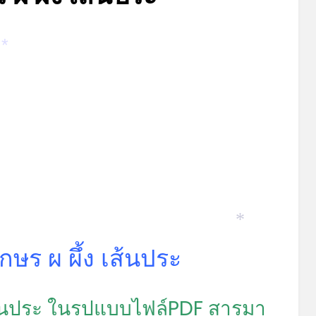
Posted
by
เมษายน 11, 2022
admin
on
*
*
กษร ผ ผึ้ง เส้นประ
เส้นประ ในรูปแบบไฟล์PDF สารมา