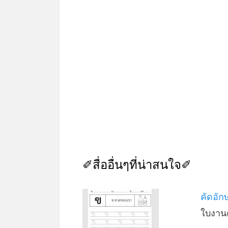
✐สื่ออื่นๆที่น่าสนใจ✐
คัดอัก
ใบงาน