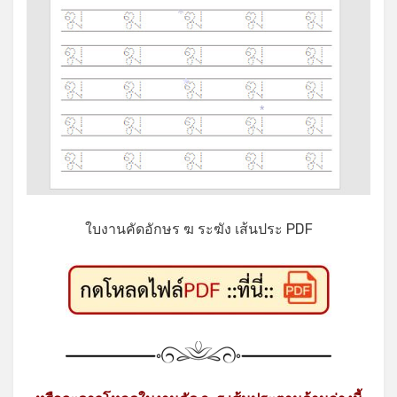
*
*
*
ใบงานคัดอักษร ฆ ระฆัง เส้นประ PDF